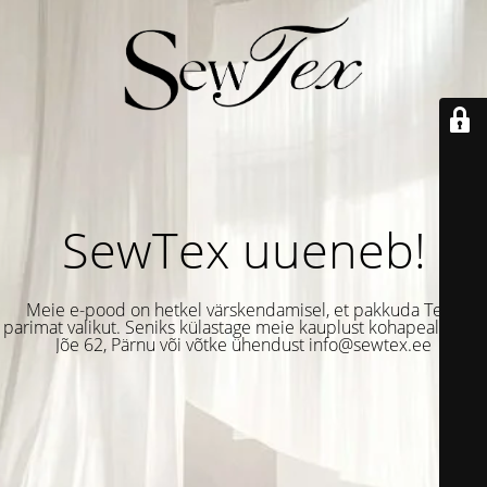
SewTex uueneb!
Meie e-pood on hetkel värskendamisel, et pakkuda Teile
parimat valikut. Seniks külastage meie kauplust kohapeal Suur-
Jõe 62, Pärnu või võtke ühendust info@sewtex.ee